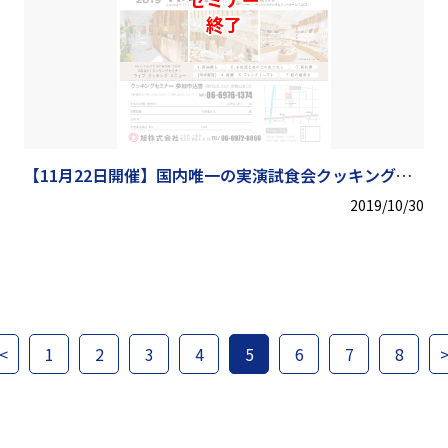
終了
【11月22日開催】国内唯一の実演試食会クッキングセ
ミナー
2019/10/30
<
1
2
3
4
5
6
7
8